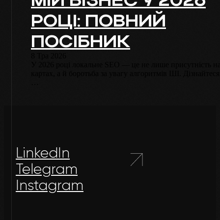
МІЙ БІЗНЕС У 2026
РОЦІ: ПОВНИЙ
ПОСІБНИК
8 Тра 2026
У 2026 році локальне SEO — це не лише присутність н
картах, а й боротьба за увагу алгоритмів ШІ. Дізнайтеся
…
LinkedIn
Telegram
Instagram