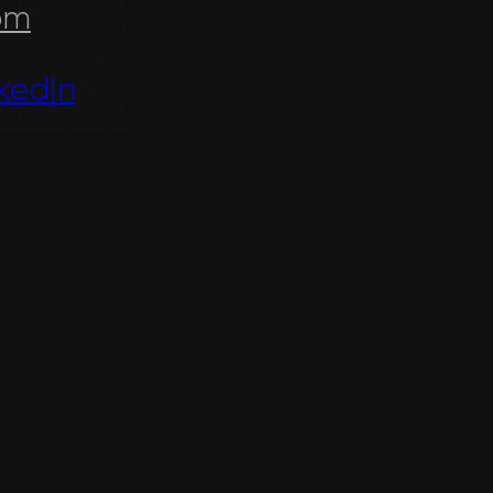
om
nkedIn