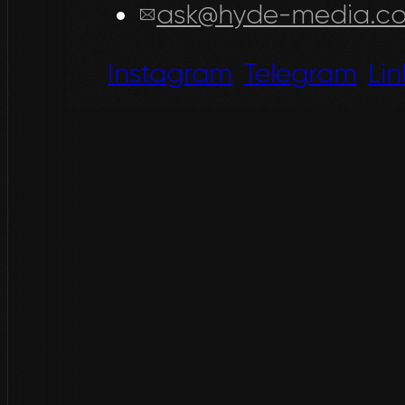
ask@hyde-media.c
Instagram
Telegram
Li